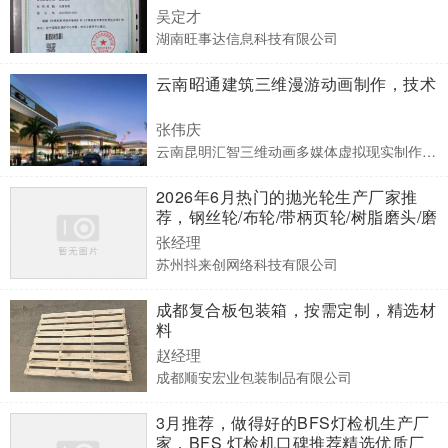
吴定才
湖南旺事达信息科技有限公司
云南昭通建筑三维漫游动画制作，技术
张伟庆
云南昆明汇智三维动画多媒体虚拟现实制作公司
2026年6月热门的抛光轮生产厂家推
荐，钢丝轮/布轮/带柄页轮/树脂磨头/磨
刀磨铁砂轮/抛光轮，抛光轮生产厂家
张经理
选哪家
苏州抖来创网络科技有限公司
成都复合板包装箱，按需定制，精选材
料
赵经理
成都顺安宏业包装制品有限公司
3月推荐，做得好的BFS灯检机生产厂
家，BFS 灯检机口碑推荐精选优质厂