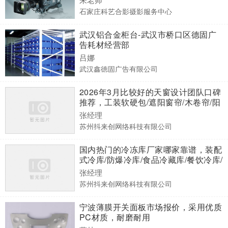
石家庄科艺合影摄影服务中心
武汉铝合金柜台-武汉市桥口区德固广
告耗材经营部
吕娜
武汉鑫徳固广告有限公司
2026年3月比较好的天窗设计团队口碑
推荐，工装软硬包/遮阳窗帘/木卷帘/阳
光房天窗/办公室窗帘，天窗门店哪家
张经理
专业
苏州抖来创网络科技有限公司
国内热门的冷冻库厂家哪家靠谱，装配
式冷库/防爆冷库/食品冷藏库/餐饮冷库/
疫苗冷库库/冷冻库/中型冷库，冷冻库
张经理
企业哪家好
苏州抖来创网络科技有限公司
宁波薄膜开关面板市场报价，采用优质
PC材质，耐磨耐用