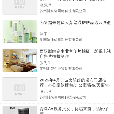
家
张经理
苏州抖来创网络科技有限公司
为啥越来越多人弃普通护肤品选云肤盈
沐子
湖南沫沫信息科技有限公司
西双版纳企事业宣传片拍摄，影视电视
广告片拍摄制作
张先生
昆明汇智企业策划有限公司
2026年4月宁波比较好的墙布门店推
荐，办公室软硬包/办公室墙布/天窗/办
公室窗帘/阳光房天窗，墙布厂家选哪
张经理
家
苏州抖来创网络科技有限公司
青岛AV设备批发，优惠来袭，品质保
证