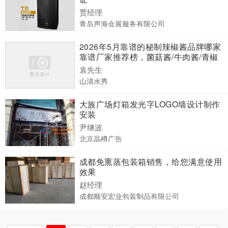
贾经理
青岛声海会展服务有限公司
2026年5月靠谱的秘制辣椒酱品牌哪家
靠谱厂家推荐榜，菌菇酱/牛肉酱/青椒
酱OEM代工及贴牌定制厂家选择指南
袁先生
山清水秀
大族广场灯箱发光字LOGO墙设计制作
安装
尹继波
北京晶樽广告
成都免熏蒸包装箱销售，给您满意使用
效果
赵经理
成都顺安宏业包装制品有限公司