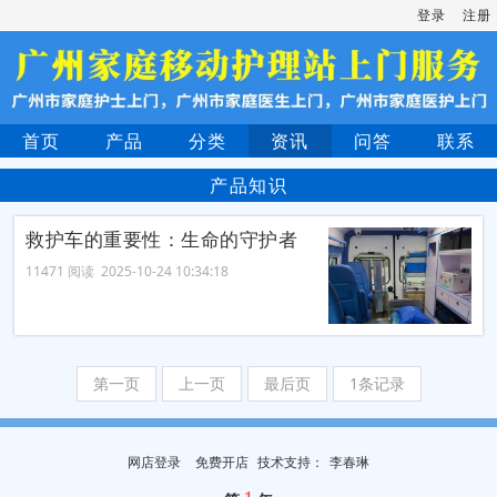
登录
注册
首页
产品
分类
资讯
问答
联系
产品知识
救护车的重要性：生命的守护者
11471 阅读 2025-10-24 10:34:18
第一页
上一页
最后页
1条记录
网店登录
免费开店
技
术
支
持
：
李春琳